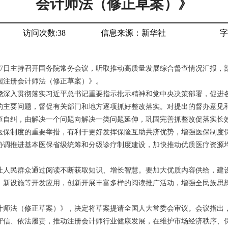
会计师法（修正草案）》
访问次数:
38
信息来源：
新华社
字
1月27日主持召开国务院常务会议，听取推动高质量发展综合督查情况汇报
国注册会计师法（修正草案）》。
绕深入贯彻落实习近平总书记重要指示批示精神和党中央决策部署，促进
的主要问题，督促有关部门和地方逐项抓好整改落实。对提出的督办意见
查自纠，由解决一个问题向解决一类问题延伸，巩固完善抓整改促落实长
医保制度的重要举措，有利于更好发挥保险互助共济优势，增强医保制度
协调推进基本医保省级统筹和分级诊疗制度建设，加快推动优质医疗资源
让人民群众通过阅读不断获取知识、增长智慧。要加大优质内容供给，建
、新设施等开发应用，创新开展丰富多样的阅读推广活动，增强全民族思
计师法（修正草案）》，决定将草案提请全国人大常委会审议。会议指出
守信、依法履责，推动注册会计师行业健康发展，在维护市场经济秩序、