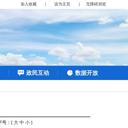
加入收藏
|
设为主页
|
无障碍浏览
务
政民互动
数据开放
字号
：[
大
中
小
]