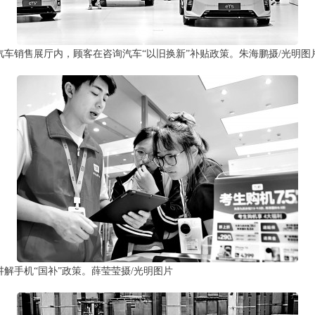
车销售展厅内，顾客在咨询汽车“以旧换新”补贴政策。朱海鹏摄/光明图
解手机“国补”政策。薛莹莹摄/光明图片