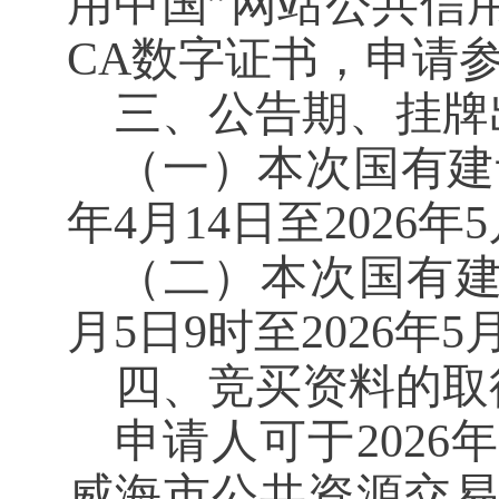
用中国”网站公共信
CA
数字证书，申请
三、公告期、挂牌
（一）本次国有建
年
4
月
14
日至
2026
年
5
（二）本次国有
月
5
日
9
时至
202
6
年
5
四、竞买资料的取
申请人可于
202
6
威海市公共资源交