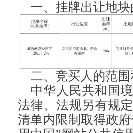
一、挂牌出让地块
出让
地块名称
出让位置
面积
土地
（挂牌编号）
(
㎡
)
威自然资经挂字
临港区府前街北、西永
商业服务
2964
〔
202
6
〕
2
号
兴路东
融）
二、竞买人的范围
中华人民共和国
法律、法规另有规
清单内限制取得政府