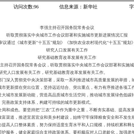
访问次数:
96
信息来源：
新华社
字
李强主持召开国务院常务会议
听取贯彻落实中央城市工作会议部署和实施城市更新进展情况汇报
审议通过《城市更新“十五五”规划》《加快农业农村现代化“十五五”规划
研究人口发展有关工作
研究基础教育改革发展有关工作
15日主持召开国务院常务会议，听取贯彻落实中央城市工作会议部署和实施
，研究人口发展有关工作，研究基础教育改革发展有关工作。
部门深入贯彻党中央决策部署，采取一系列推进城市高质量发展的举措，
城市更新摆在突出位置，坚持远近结合、突出重点，有力有序推进各项工
壮大城市发展新动能，营造高品质城市生活空间，推动城市发展绿色低碳
，完善政策支持体系，构建可持续的城市更新模式。
全局和成色。要坚持把“三农”工作作为重中之重，不断夯实基础、提高发
致富渠道，推进宜居宜业和美乡村建设，始终守牢保障粮食安全和不发生
力提高人口整体素质，努力保持适度生育水平和人口规模，持续积累和释
照护服务，健全家庭综合支持政策体系。要积极应对人口老龄化，加强老