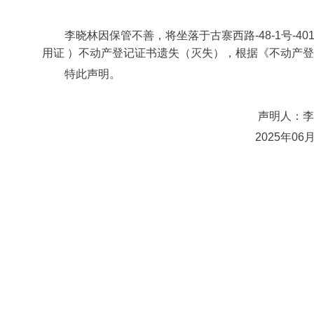
李晓林因
保管不善，将
坐落于古寨西路
-48-1
号
-40
用证
）不动产登记证书遗失（灭失），根据《不动产登
特此声明。
声明人：
李
2025
年
06