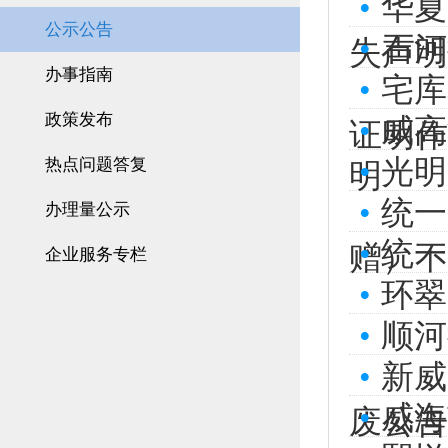
•
华夏
公示公告
•
石河
失声明
办事指南
•
宅库
政策发布
•
威高
证明作
•
光明
热点问题答复
明
•
统一
办理量公示
•
统一
赠）不动
企业服务专栏
•
环翠
•
顺河
•
新威
•
威海
废公告