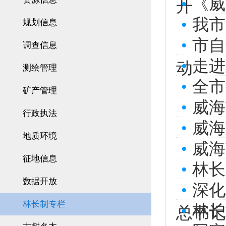
•
《威
开
•
我市
规划信息
•
市自
调查信息
•
走进
动
测绘管理
•
全市
矿产管理
•
威海
行政执法
•
威海
地质环境
•
威海
征地信息
•
林长
数据开放
•
深化
林长制专栏
•
林长
总书记