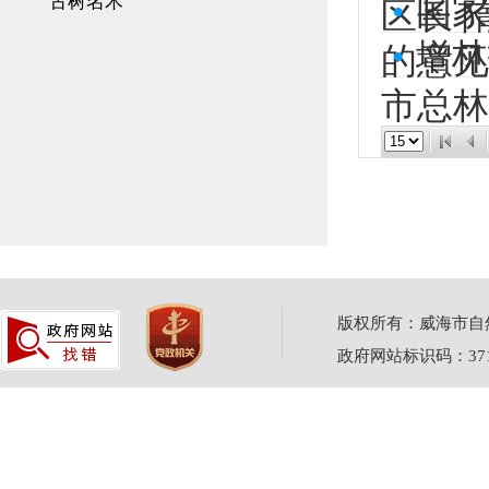
古树名木
•
国家
区长 
•
增林
的意见
市总林
版权所有：威海市自然资源
政府网站标识码：3710