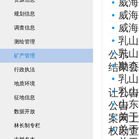
•
威海
•
威海
规划信息
•
威海
调查信息
•
乳山
测绘管理
•
乳山
公示
矿产管理
•
勘查
结果公
行政执法
•
乳山
地质环境
•
乳山
让公告
征地信息
•
山东
公告
数据开放
•
关于
案网上
林长制专栏
•
关于
权勘查